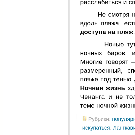
расслабиться и с
Не смотря на п
вдоль пляжа, ес
доступа на пляж
.
Ночью тут так
ночных баров, и
Многие говорят
размеренный, сп
пляже под тенью д
Ночная жизнь
зд
Ченанга и не то
теме ночной жиз
Рубрики:
популяр
искупаться
,
Лангкав