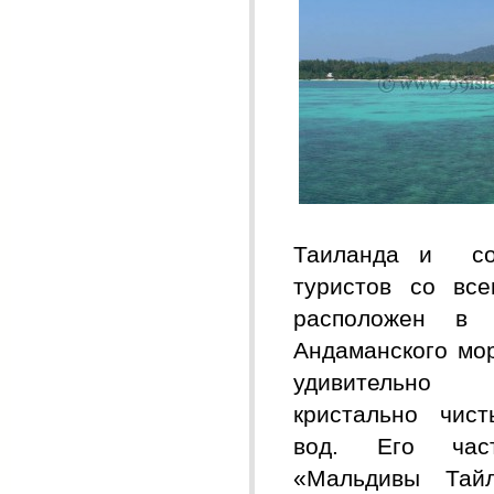
Таиланда и сос
туристов со вс
расположен в 
Андаманского мо
удивительн
кристально чис
вод. Его час
«Мальдивы Тай