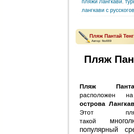
пляжи Лангкави
,
тур
лангкави с русског
Пляж Пантай Тенга
Автор:
fito669
Пляж Пант
Пляж Пант
расположен на
острова Лангкав
Этот 
много
такой
популярный ср