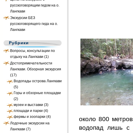
русскоговорящим гидом на о.
Лангкави
Экскурсии БЕЗ
русскоговорящего гида на о.
Лангкави
Рубрики
Вопросы, консультации по
отдыху на Лангкави
(1)
Достопримечательности
Лангкави. Обзорная экскурсия
(17)
Водопады острова Лангкави
(5)
Горы и обзорные площадки
(2)
музеи и выставки
(3)
площади и парки
(4)
фермы и зоопарки
(4)
около 800 метров
Лодочные экскурсии на
водопад лишь с 
Лангкави
(7)