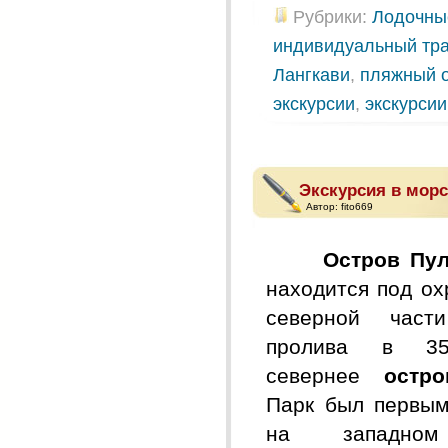
Рубрики:
Лодочные
индивидуальный тр
Лангкави
,
пляжный о
экскурсии
,
экскурсии
Экскурсия в морс
Автор:
fito669
Остров Пул
находится под о
северной части
пролива в 35
севернее
остро
Парк был первым
на западном