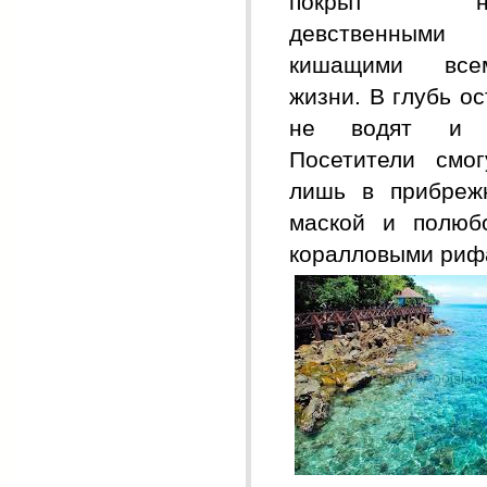
покрыт неп
девственными
кишащими все
жизни.
В
глубь ос
не водят и н
Посетители смог
лишь в прибреж
маской и полюбо
коралловыми риф