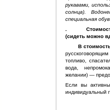
рукавами, испол
солнца). Водон
специальная обу
. Стоимость э
(сидеть можно в
В стоимость
русскоговорящи
топливо, спасат
вода, непромок
желании) — предо
Если вы активны
индивидуальный по