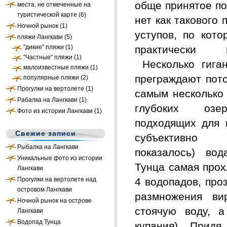
обще принятое по
места, не отмеченные на
туристической карте
(6)
нет как такового
Ночной рынок
(1)
уступов, по кот
пляжи Лангкави
(5)
"дикие" пляжи
(1)
практически го
"Частные" пляжи
(1)
Несколько гиган
малоизвестные пляжи
(1)
преграждают пото
популярные пляжи
(2)
Прогулки на вертолете
(1)
самым несколько
Рабалка на Лангкави
(1)
глубоких озе
Фото из истории Лангкави
(1)
подходящих для 
Свежие записи
субъективн
Рыбалка на Лангкави
показалось) во
Уникальные фото из истории
Тунца самая прох
Лангкави
Прогулки на вертолете над
4 водопадов, про
островом Лангкави
размножения ви
Ночной рынок на острове
стоячую воду, а
Лангкави
Водопад Тунца
купания). Прид