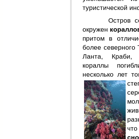
туристической ин
Остров со в
окружен
коралло
притом в отличи
более северного
Ланта, Краби,
кораллы погиб
несколько лет т
сте
сер
мол
жи
раз
что
сно