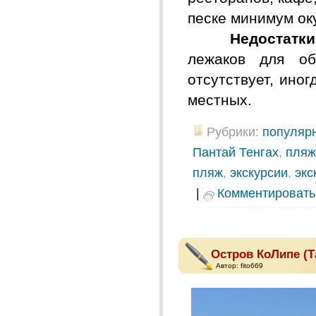
песке минимум ок
Недостатки 
лежаков для об
отсутствует, ино
местных.
Рубрики:
популяр
Пантай Тенгах
,
пляж
пляж
,
экскурсии
,
экс
|
Комментировать
Остров КоЛипе (Т
Автор:
fito669