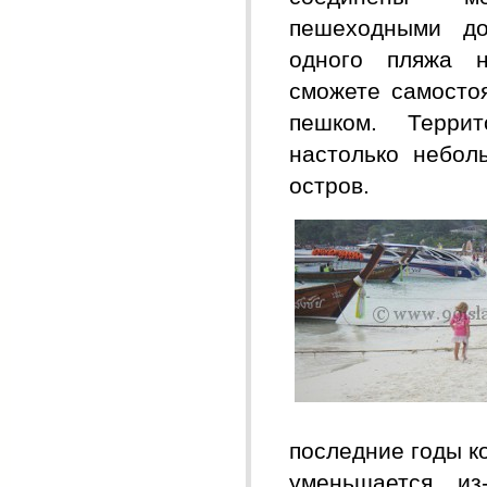
пешеходными д
одного пляжа 
сможете самосто
пешком. Террит
настолько небол
остров.
последние годы к
уменьшается из