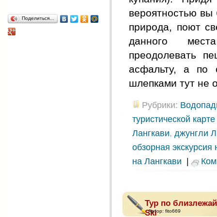
вероятностью вы 
Поделиться…
природа, поют с
данного мест
преодолевать пе
асфальту, а по 
шлепками тут не о
Рубрики:
Водопад
туристической карте
Лангкави
,
джунгли Л
обзорная экскурсия 
на Лангкави
|
Ком
Тур по близлежа
Ski
Автор:
fito669