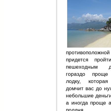
противополож
придется прой
пешеходным д
гораздо проще
лодку, котора
домчит вас до ну
небольшие деньги
а иногда проще а
полдня.