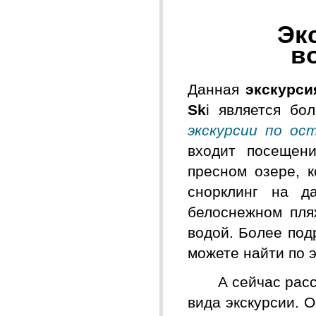
Экску
в
Данная
экскурси
Sk
i является бо
экскурсии по ос
входит посещен
пресном озере, 
снорклинг на д
белоснежном пля
водой. Более под
можете найти по 
А сейчас расска
вида экскурсии. 