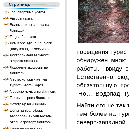
Страницы
Транспортные услуги
Авторы сайта
Водные виды спорта на
Лангкави
Гид на Лангкави
Дом в аренду на Лангкави
(посуточно, помесячно)
посещения турист
Достопримечательности
обнаружен мною 
острова Лангкави
работы, ввиду е
Лодочные экскурсии на
Лангкави
Естественно, сюд
Места, которых нет на
обязательную про
туристической карте
Морские круизы на Лангкави
Но…. Водопад Ту
Пляжи острова Лангкави
Найти его не так 
Фотограф на Лангкави
Цены на трансферы
тем более на тур
аэропорт Лангкави-отель/
северо-западной ч
отель-аэропорт Лангкави
Цены на экскурсии с